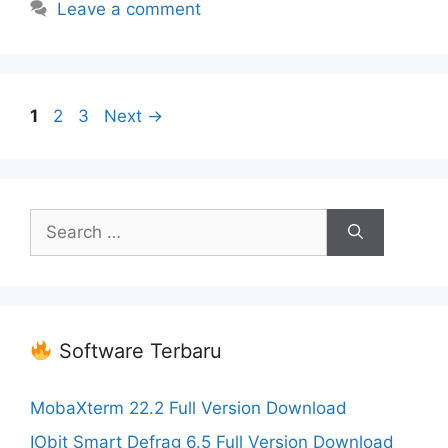
Leave a comment
Page
Page
Page
1
2
3
Next
→
Search
for:
Software Terbaru
MobaXterm 22.2 Full Version Download
IObit Smart Defrag 6.5 Full Version Download