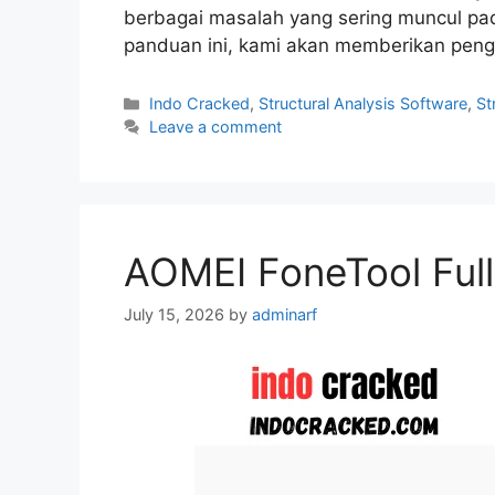
berbagai masalah yang sering muncul pad
panduan ini, kami akan memberikan pen
Categories
Indo Cracked
,
Structural Analysis Software
,
St
Leave a comment
AOMEI FoneTool Ful
July 15, 2026
by
adminarf