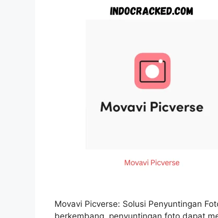
Movavi Picverse: Solusi Penyuntingan Fo
berkembang, penyuntingan foto dapat men