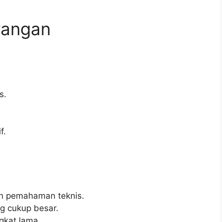
rangan
s.
f.
an pemahaman teknis.
g cukup besar.
gkat lama.