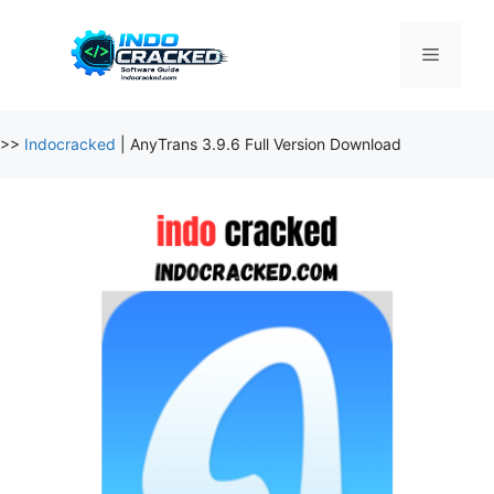
Skip
to
Menu
content
>>
Indocracked
|
AnyTrans 3.9.6 Full Version Download