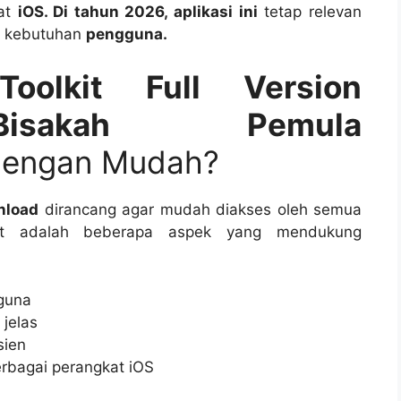
kat
iOS. Di tahun 2026, aplikasi ini
tetap relevan
i kebutuhan
pengguna.
oolkit Full Version
isakah Pemula
engan Mudah?
nload
dirancang agar mudah diakses oleh semua
t adalah beberapa aspek yang mendukung
gguna
 jelas
sien
erbagai perangkat iOS