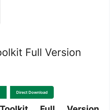
lkit Full Version
Direct Download
oolkit Full Version