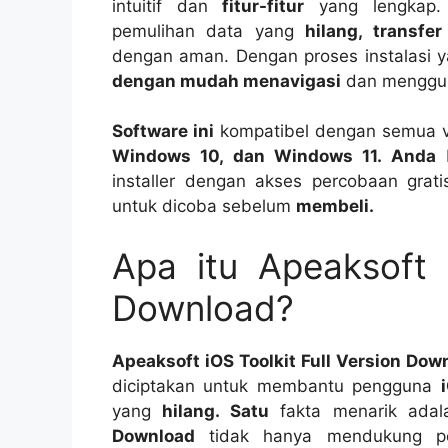
intuitif dan
fitur-fitur
yang lengkap. 
pemulihan data yang
hilang, transfer
dengan aman. Dengan proses instalasi 
dengan mudah menavigasi
dan menggu
Software ini
kompatibel dengan semua v
Windows 10, dan Windows 11. Anda
b
installer dengan akses percobaan gra
untuk dicoba sebelum
membeli.
Apa itu Apeaksoft i
Download?
Apeaksoft iOS Toolkit Full Version Dow
diciptakan untuk membantu pengguna
yang
hilang. Satu
fakta menarik ada
Download
tidak hanya mendukung p