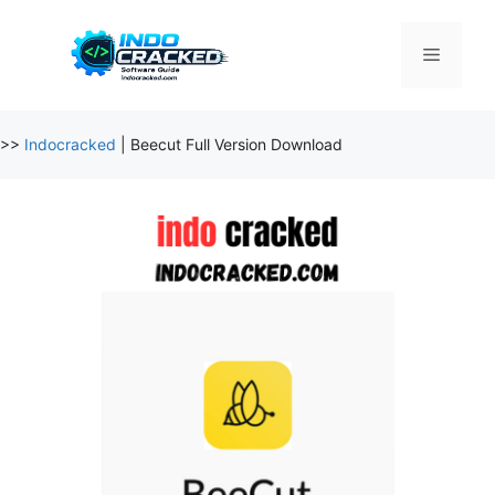
Skip
to
Menu
content
>>
Indocracked
|
Beecut Full Version Download