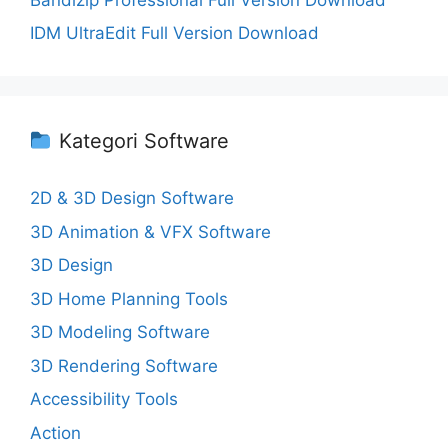
IDM UltraEdit Full Version Download
Kategori Software
2D & 3D Design Software
3D Animation & VFX Software
3D Design
3D Home Planning Tools
3D Modeling Software
3D Rendering Software
Accessibility Tools
Action