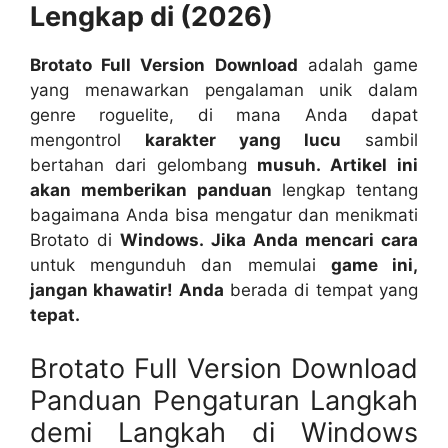
Lengkap di (2026)
Brotato Full Version Download
adalah game
yang menawarkan pengalaman unik dalam
genre roguelite, di mana Anda dapat
mengontrol
karakter yang lucu
sambil
bertahan dari gelombang
musuh. Artikel ini
akan memberikan panduan
lengkap tentang
bagaimana Anda bisa mengatur dan menikmati
Brotato di
Windows. Jika Anda mencari cara
untuk mengunduh dan memulai
game ini,
jangan khawatir! Anda
berada di tempat yang
tepat.
Brotato Full Version Download
Panduan Pengaturan Langkah
demi Langkah di Windows