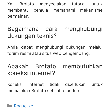
Ya, Brotato menyediakan tutorial untuk
membantu pemula memahami mekanisme
permainan.
Bagaimana cara menghubungi
dukungan teknis?
Anda dapat menghubungi dukungan melalui
forum resmi atau situs web pengembang.
Apakah Brotato membutuhkan
koneksi internet?
Koneksi internet tidak diperlukan untuk
memainkan Brotato setelah diunduh.
Categories
Roguelike