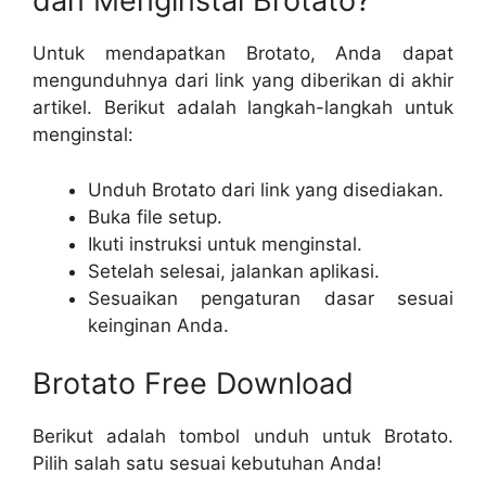
dan Menginstal Brotato?
Untuk mendapatkan Brotato, Anda dapat
mengunduhnya dari link yang diberikan di akhir
artikel. Berikut adalah langkah-langkah untuk
menginstal:
Unduh Brotato dari link yang disediakan.
Buka file setup.
Ikuti instruksi untuk menginstal.
Setelah selesai, jalankan aplikasi.
Sesuaikan pengaturan dasar sesuai
keinginan Anda.
Brotato Free Download
Berikut adalah tombol unduh untuk Brotato.
Pilih salah satu sesuai kebutuhan Anda!