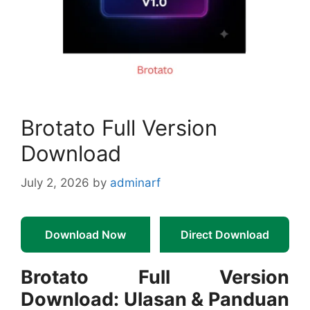
Brotato Full Version
Download
July 2, 2026
by
adminarf
Download Now
Direct Download
Brotato Full Version
Download: Ulasan & Panduan