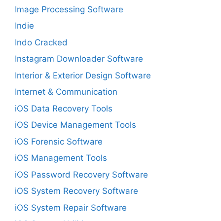
Image Processing Software
Indie
Indo Cracked
Instagram Downloader Software
Interior & Exterior Design Software
Internet & Communication
iOS Data Recovery Tools
iOS Device Management Tools
iOS Forensic Software
iOS Management Tools
iOS Password Recovery Software
iOS System Recovery Software
iOS System Repair Software