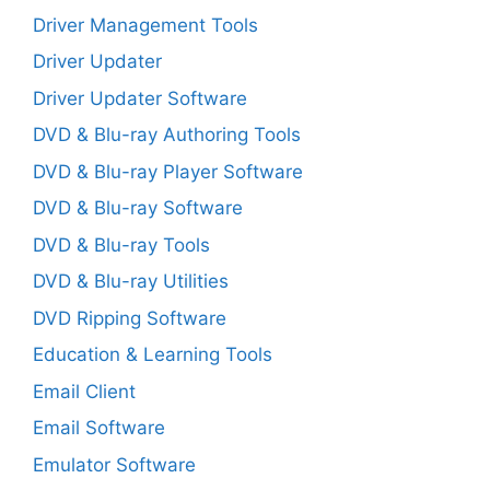
Driver Management Tools
Driver Updater
Driver Updater Software
DVD & Blu-ray Authoring Tools
DVD & Blu-ray Player Software
DVD & Blu-ray Software
DVD & Blu-ray Tools
DVD & Blu-ray Utilities
DVD Ripping Software
Education & Learning Tools
Email Client
Email Software
Emulator Software