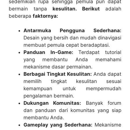
sedemikian rupa sehingga pemula pun dapat
bermain tanpa
kesulitan. Berikut
adalah
beberapa
faktornya:
Antarmuka Pengguna Sederhana:
Desain yang bersih dan mudah dinavigasi
membuat pemula cepat beradaptasi.
Panduan In-Game:
Terdapat tutorial
yang membantu Anda memahami
mekanisme dasar permainan.
Berbagai Tingkat Kesulitan:
Anda dapat
memilih tingkat kesulitan sesuai
kemampuan untuk mempermudah
pengalaman bermain.
Dukungan Komunitas:
Banyak forum
dan panduan dari komunitas yang siap
membantu Anda.
Gameplay yang Sederhana:
Mekanisme