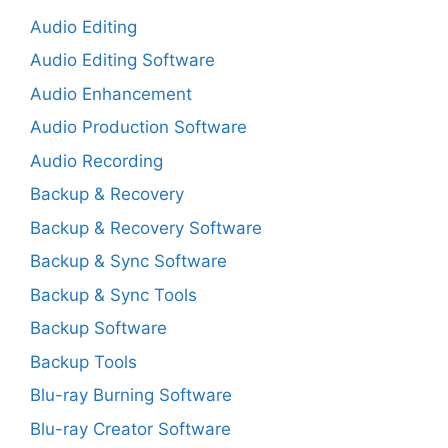
Audio Editing
Audio Editing Software
Audio Enhancement
Audio Production Software
Audio Recording
Backup & Recovery
Backup & Recovery Software
Backup & Sync Software
Backup & Sync Tools
Backup Software
Backup Tools
Blu-ray Burning Software
Blu-ray Creator Software