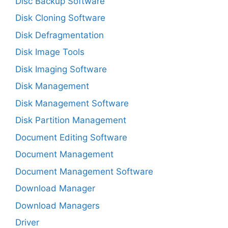
Disc Backup Software
Disk Cloning Software
Disk Defragmentation
Disk Image Tools
Disk Imaging Software
Disk Management
Disk Management Software
Disk Partition Management
Document Editing Software
Document Management
Document Management Software
Download Manager
Download Managers
Driver