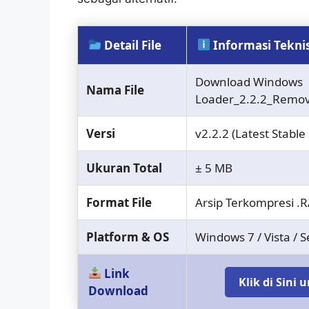
Detail File
Informasi Tekni
Download Windows
Nama File
Loader_2.2.2_Remo
Versi
v2.2.2 (Latest Stable 
Ukuran Total
± 5 MB
Format File
Arsip Terkompresi .
Platform & OS
Windows 7 / Vista / 
Link
Klik di Sini
Download