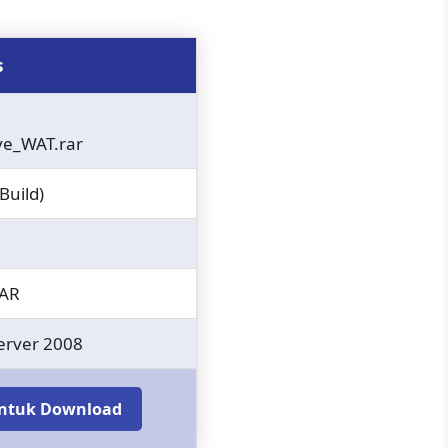
s
ve_WAT.rar
Build)
RAR
Server 2008
 untuk Download