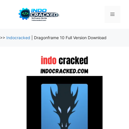
Skip
to
Menu
content
>>
Indocracked
|
Dragonframe 10 Full Version Download