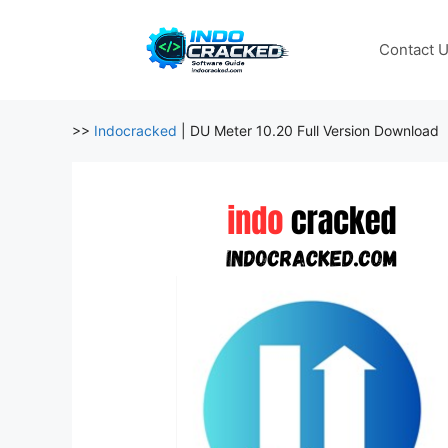
Skip
to
Contact 
content
>>
Indocracked
|
DU Meter 10.20 Full Version Download