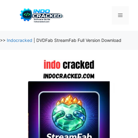
Skip
to
Menu
content
>>
Indocracked
|
DVDFab StreamFab Full Version Download