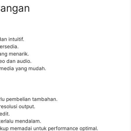
rangan
 intuitif.
ersedia.
ang menarik.
eo dan audio.
l media yang mudah.
rlu pembelian tambahan.
resolusi output.
edit.
 terlalu mendalam.
ukup memadai untuk performance optimal.