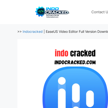
Skip
to
Contact 
content
>>
Indocracked
|
EaseUS Video Editor Full Version Down