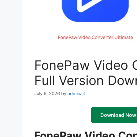
FonePaw Video C
Full Version Dow
July 9, 2026
by
adminarf
Download Now
FonePaw Video Conv