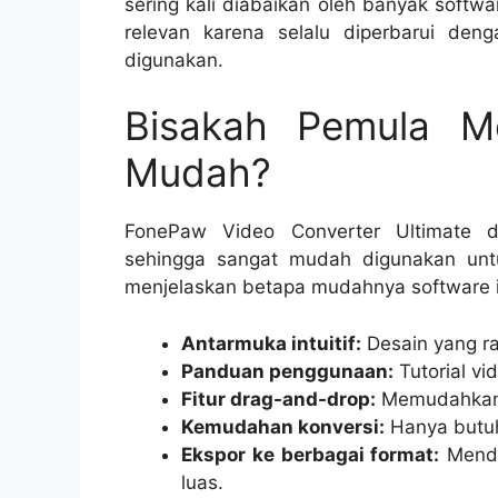
sering kali diabaikan oleh banyak softwa
relevan karena selalu diperbarui den
digunakan.
Bisakah Pemula M
Mudah?
FonePaw Video Converter Ultimate d
sehingga sangat mudah digunakan unt
menjelaskan betapa mudahnya software i
Antarmuka intuitif:
Desain yang r
Panduan penggunaan:
Tutorial v
Fitur drag-and-drop:
Memudahkan 
Kemudahan konversi:
Hanya butuh
Ekspor ke berbagai format:
Mendu
luas.