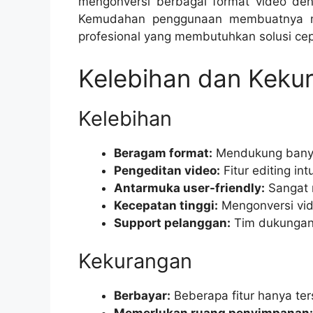
mengonversi berbagai format video deng
Kemudahan penggunaan membuatnya men
profesional yang membutuhkan solusi cep
Kelebihan dan Keku
Kelebihan
Beragam format:
Mendukung banya
Pengeditan video:
Fitur editing int
Antarmuka user-friendly:
Sangat 
Kecepatan tinggi:
Mengonversi vide
Support pelanggan:
Tim dukungan
Kekurangan
Berbayar:
Beberapa fitur hanya ter