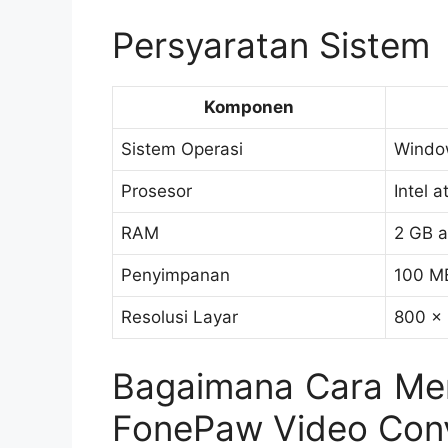
Persyaratan Sistem
Komponen
Sistem Operasi
Window
Prosesor
Intel 
RAM
2 GB a
Penyimpanan
100 M
Resolusi Layar
800 x 
Bagaimana Cara Me
FonePaw Video Conv