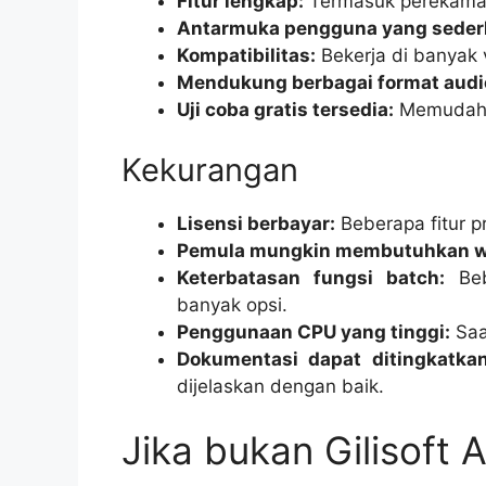
Fitur lengkap:
Termasuk perekaman
Antarmuka pengguna yang seder
Kompatibilitas:
Bekerja di banyak 
Mendukung berbagai format audi
Uji coba gratis tersedia:
Memudahk
Kekurangan
Lisensi berbayar:
Beberapa fitur p
Pemula mungkin membutuhkan w
Keterbatasan fungsi batch:
Beb
banyak opsi.
Penggunaan CPU yang tinggi:
Saa
Dokumentasi dapat ditingkatkan
dijelaskan dengan baik.
Jika bukan Gilisoft