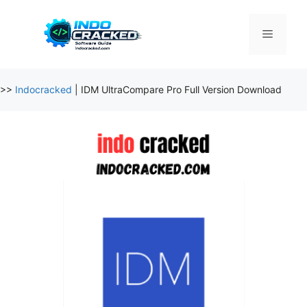
Skip
to
Menu
content
>>
Indocracked
|
IDM UltraCompare Pro Full Version Download