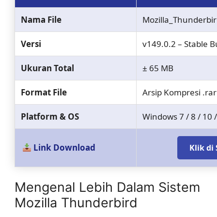
Nama File
Mozilla_Thunderbir
Versi
v149.0.2 – Stable B
Ukuran Total
± 65 MB
Format File
Arsip Kompresi .rar
Platform & OS
Windows 7 / 8 / 10 /
Link Download
Klik d
Mengenal Lebih Dalam Sistem
Mozilla Thunderbird