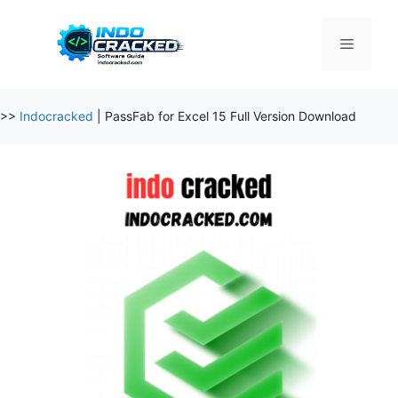
Skip
to
Menu
content
>>
Indocracked
|
PassFab for Excel 15 Full Version Download