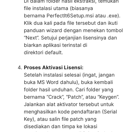
Di dalam folder hasil ekstraksi, temukan
file instalasi utama (biasanya
bernama
PerfectIt6Setup.msi
atau
.exe
).
Klik dua kali pada file tersebut dan ikuti
panduan
wizard
dengan menekan tombol
“Next”. Setujui perjanjian lisensinya dan
biarkan aplikasi terinstal di
direktori
default
.
Proses Aktivasi Lisensi:
Setelah instalasi selesai (ingat, jangan
buka MS Word dahulu), buka kembali
folder hasil unduhan. Cari folder yang
bernama “Crack”, “Patch”, atau “Keygen”.
Jalankan alat aktivator tersebut untuk
menghasilkan kode pendaftaran (Serial
Key), atau salin file
patch
yang
disediakan dan timpa ke lokasi