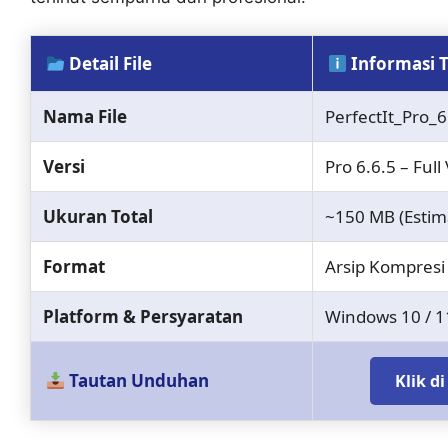
Detail File
Informasi T
Nama File
PerfectIt_Pro_6
Versi
Pro 6.6.5 – Ful
Ukuran Total
~150 MB (Estim
Format
Arsip Kompresi 
Platform & Persyaratan
Windows 10 / 1
Tautan Unduhan
Klik d