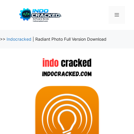
Skip
to
Menu
content
>>
Indocracked
|
Radiant Photo Full Version Download