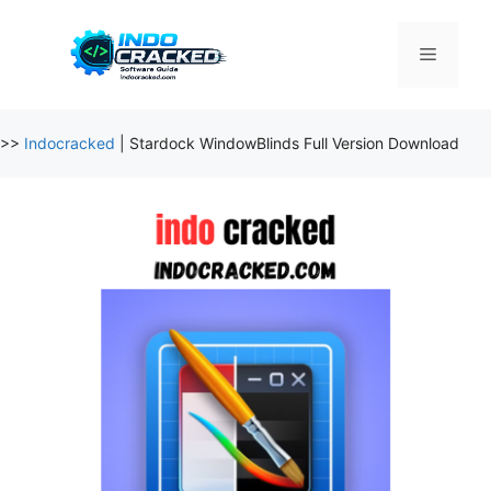
Skip
to
Menu
content
>>
Indocracked
|
Stardock WindowBlinds Full Version Download