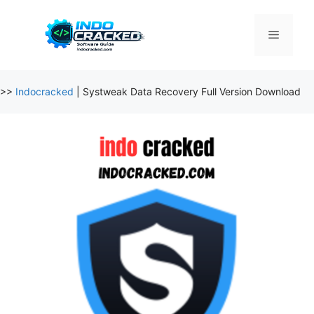
Skip
to
Menu
content
>>
Indocracked
|
Systweak Data Recovery Full Version Download