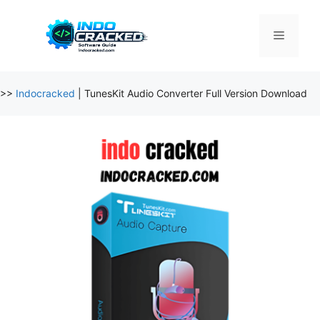
Skip
to
Menu
content
>>
Indocracked
|
TunesKit Audio Converter Full Version Download