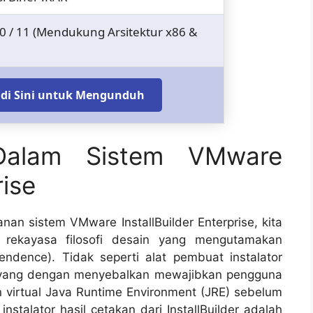
10 / 11 (Mendukung Arsitektur x86 &
k di Sini untuk Mengunduh
Dalam Sistem VMware
rise
tanan sistem
VMware InstallBuilder Enterprise
, kita
ekayasa filosofi desain yang mengutamakan
ndence). Tidak seperti alat pembuat instalator
e) yang dengan menyebalkan mewajibkan pengguna
 virtual
Java Runtime Environment (JRE)
sebelum
stalator hasil cetakan dari InstallBuilder adalah