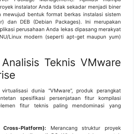
royek instalator Anda tidak sekadar menjadi biner
mewujud bentuk format berkas instalasi sistem
r)
dan
DEB (Debian Packages)
. Ini merupakan
aplikasi perusahaan Anda lekas dipasang merakyat
GNU/Linux modern (seperti
apt-get
maupun
yum
)
 Analisis Teknis VMware
rise
irtualisasi dunia “VMware”, produk perangkat
tetan spesifikasi persenjataan fitur kompilasi
 elemen fitur teknis paling mendominasi yang
 Cross-Platform):
Merancang struktur proyek