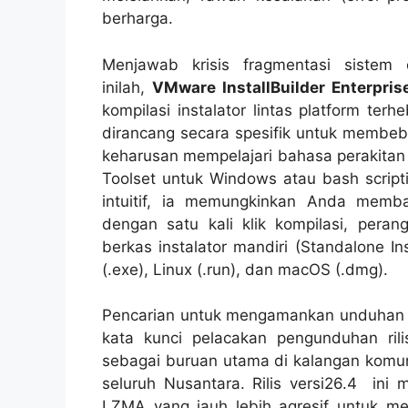
berharga.
Menjawab krisis fragmentasi sistem o
inilah,
VMware InstallBuilder Enterpris
kompilasi instalator lintas platform terh
dirancang secara spesifik untuk membe
keharusan mempelajari bahasa perakitan 
Toolset untuk Windows atau
bash script
intuitif, ia memungkinkan Anda memb
dengan satu kali klik kompilasi, pera
berkas instalator mandiri (Standalone In
(.exe), Linux (.run), dan macOS (.dmg).
Pencarian untuk mengamankan unduhan ut
kata kunci pelacakan pengunduhan ril
sebagai buruan utama di kalangan komu
seluruh Nusantara. Rilis versi26.4 in
LZMA
yang jauh lebih agresif untuk m