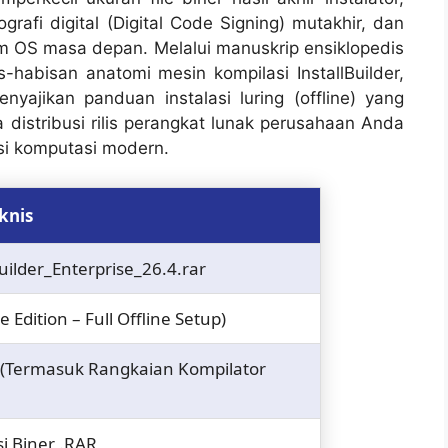
rafi digital (
Digital Code Signing
) mutakhir, dan
m OS masa depan. Melalui manuskrip ensiklopedis
is-habisan anatomi mesin kompilasi
InstallBuilder
,
nyajikan panduan instalasi luring (
offline
) yang
 distribusi rilis perangkat lunak perusahaan Anda
si komputasi modern.
knis
ilder_Enterprise_26.4.rar
e Edition – Full Offline Setup)
B (Termasuk Rangkaian Kompilator
i Biner .RAR