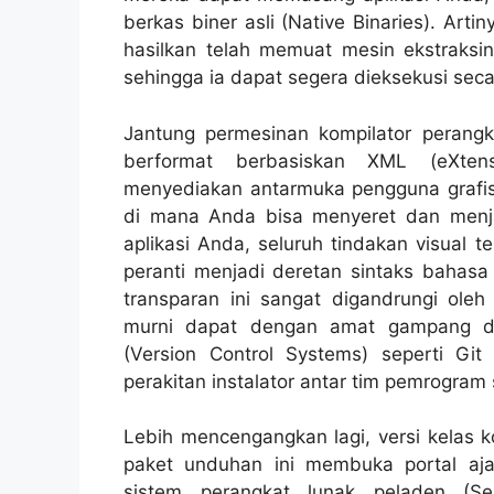
berkas biner asli (Native Binaries). Arti
hasilkan telah memuat mesin ekstraksi
sehingga ia dapat segera dieksekusi sec
Jantung permesinan kompilator perangka
berformat berbasiskan
XML (eXten
menyediakan antarmuka pengguna grafi
di mana Anda bisa menyeret dan menj
aplikasi Anda, seluruh tindakan visual 
peranti menjadi deretan sintaks bahasa
transparan ini sangat digandrungi ole
murni dapat dengan amat gampang dii
(
Version Control Systems
) seperti Git
perakitan instalator antar tim pemrogram 
Lebih mencengangkan lagi, versi kelas 
paket unduhan ini membuka portal aja
sistem perangkat lunak peladen (S