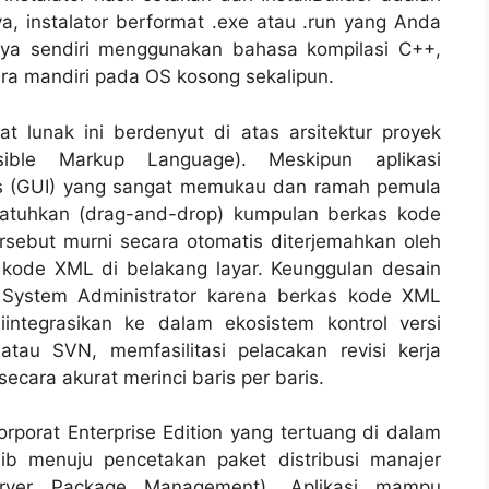
nya, instalator berformat
.exe
atau
.run
yang Anda
nya sendiri menggunakan bahasa kompilasi C++,
ara mandiri pada OS kosong sekalipun.
t lunak ini berdenyut di atas arsitektur proyek
sible Markup Language)
. Meskipun aplikasi
s (GUI) yang sangat memukau dan ramah pemula
atuhkan (
drag-and-drop
) kumpulan berkas kode
tersebut murni secara otomatis diterjemahkan oleh
 kode XML di belakang layar. Keunggulan desain
h
System Administrator
karena berkas kode XML
ntegrasikan ke dalam ekosistem kontrol versi
 atau SVN, memfasilitasi pelacakan revisi kerja
secara akurat merinci baris per baris.
korporat
Enterprise Edition
yang tertuang di dalam
ib menuju pencetakan paket distribusi manajer
erver Package Management). Aplikasi mampu