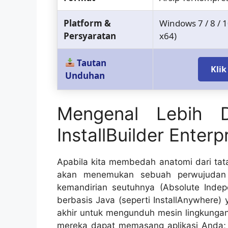
Platform &
Windows 7 / 8 / 
Persyaratan
x64)
Tautan
Kli
Unduhan
Mengenal Lebih 
InstallBuilder Enterp
Apabila kita membedah anatomi dari ta
akan menemukan sebuah perwujudan r
kemandirian seutuhnya (Absolute Indepe
berbasis Java (seperti InstallAnywher
akhir untuk mengunduh mesin lingkungan
mereka dapat memasang aplikasi Anda; in