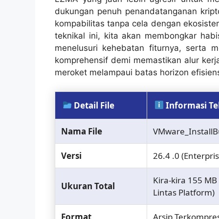
dukungan penuh penandatanganan kriptog
kompabilitas tanpa cela dengan ekosiste
teknikal ini, kita akan membongkar hab
menelusuri kehebatan fiturnya, serta me
komprehensif demi memastikan alur kerja
meroket melampaui batas horizon efisien
Detail File
Informasi Te
Nama File
VMware_InstallBu
Versi
26.4 .0 (Enterpris
Kira-kira 155 M
Ukuran Total
Lintas Platform)
Format
Arsip Terkompres