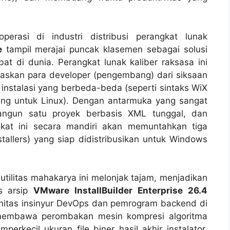
perasi di industri distribusi perangkat lunak
e
tampil merajai puncak klasemen sebagai solusi
ebat di dunia. Perangkat lunak kaliber raksasa ini
baskan para
developer
(pengembang) dari siksaan
instalasi yang berbeda-beda (seperti sintaks WiX
ing
untuk Linux). Dengan antarmuka yang sangat
angun satu proyek berbasis XML tunggal, dan
ngkat ini secara mandiri akan memuntahkan tiga
stallers) yang siap didistribusikan untuk Windows
ilitas mahakarya ini melonjak tajam, menjadikan
is arsip
VMware InstallBuilder Enterprise 26.4
nitas insinyur DevOps dan pemrogram
backend
di
i membawa perombakan mesin kompresi algoritma
emperkecil ukuran
file
biner hasil akhir instalator,