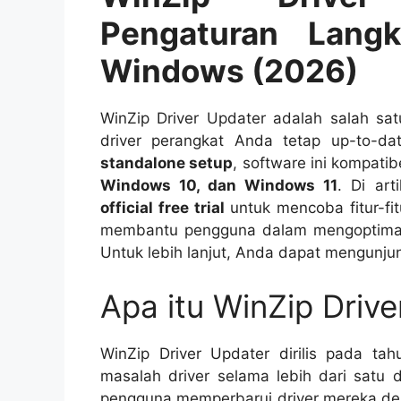
Pengaturan Lang
Windows (2026)
WinZip Driver Updater adalah salah sa
driver perangkat Anda tetap up-to-
standalone setup
, software ini kompati
Windows 10, dan Windows 11
. Di ar
official free trial
untuk mencoba fitur-fi
membantu pengguna dalam mengoptimalk
Untuk lebih lanjut, Anda dapat mengunju
Apa itu WinZip Driv
WinZip Driver Updater dirilis pada ta
masalah driver selama lebih dari satu 
pengguna memperbarui driver mereka den