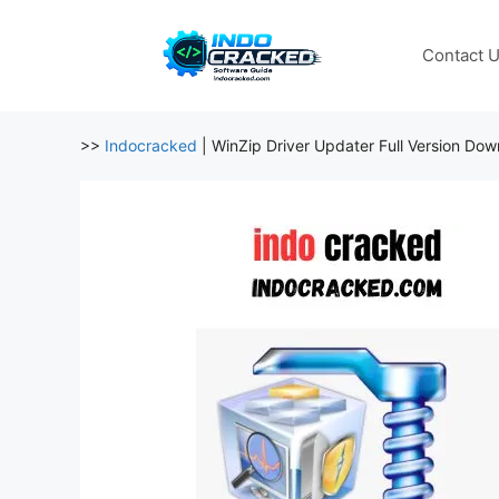
Skip
to
Contact 
content
>>
Indocracked
|
WinZip Driver Updater Full Version Do