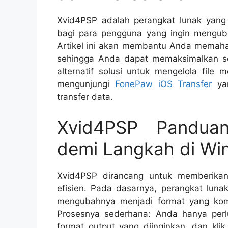
Xvid4PSP adalah perangkat lunak yang 
bagi para pengguna yang ingin mengub
Artikel ini akan membantu Anda mema
sehingga Anda dapat memaksimalkan se
alternatif solusi untuk mengelola fil
mengunjungi
FonePaw iOS Transfer
yan
transfer data.
Xvid4PSP Pandua
demi Langkah di Wi
Xvid4PSP dirancang untuk memberika
efisien. Pada dasarnya, perangkat luna
mengubahnya menjadi format yang kom
Prosesnya sederhana: Anda hanya perlu
format output yang diinginkan, dan klik