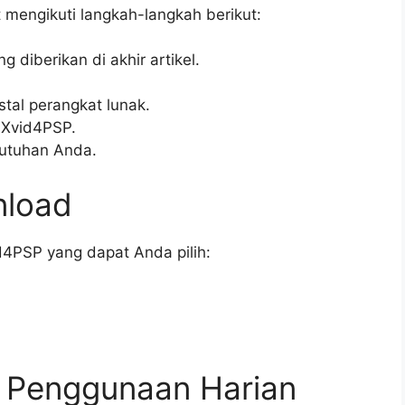
engikuti langkah-langkah berikut:
 diberikan di akhir artikel.
nstal perangkat lunak.
n Xvid4PSP.
butuhan Anda.
nload
d4PSP yang dapat Anda pilih:
n Penggunaan Harian