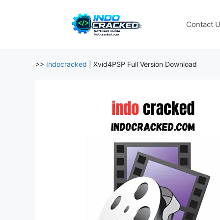
Skip
to
Contact 
content
>>
Indocracked
|
Xvid4PSP Full Version Download