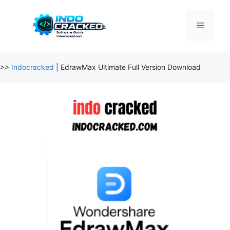
Skip
to
Menu
content
>>
Indocracked
|
EdrawMax Ultimate Full Version Download