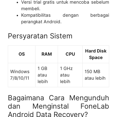
Versi trial gratis untuk mencoba sebelum
membeli.
Kompatibilitas dengan berbagai
perangkat Android.
Persyaratan Sistem
Hard Disk
OS
RAM
CPU
Space
1 GB
1 GHz
Windows
150 MB
atau
atau
7/8/10/11
atau lebih
lebih
lebih
Bagaimana Cara Mengunduh
dan Menginstal FoneLab
Android Data Recovery?