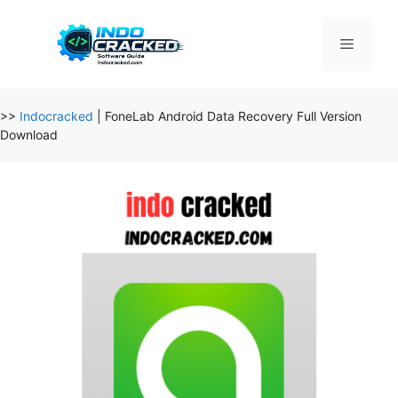
Skip
to
Menu
content
>>
Indocracked
|
FoneLab Android Data Recovery Full Version
Download