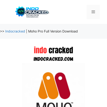
Skip
to
Menu
content
>>
Indocracked
|
Moho Pro Full Version Download