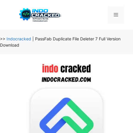
Skip
to
Menu
content
>>
Indocracked
|
PassFab Duplicate File Deleter 7 Full Version
Download