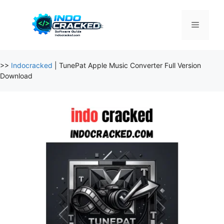
Skip
to
Menu
content
>>
Indocracked
|
TunePat Apple Music Converter Full Version
Download