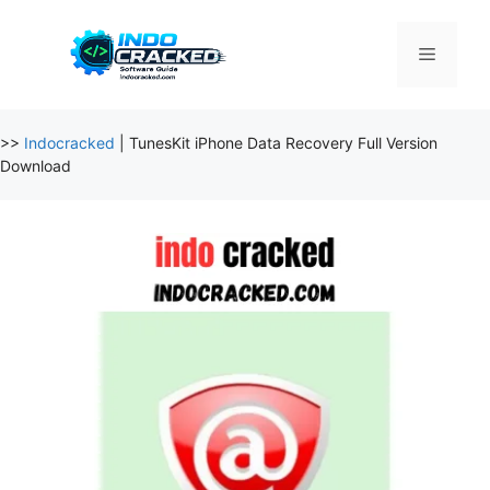
Skip
to
Menu
content
>>
Indocracked
|
TunesKit iPhone Data Recovery Full Version
Download